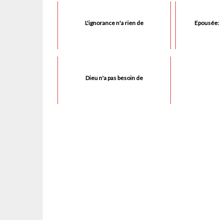
L'ignorance n'a rien de
Epousée: 
Dieu n'a pas besoin de