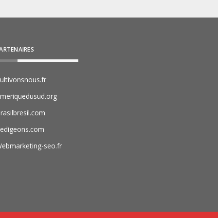
ARTENAIRES
ultivonsnous.fr
meriquedusud.org
rasilbresil.com
edigeons.com
ebmarketing-seo.fr