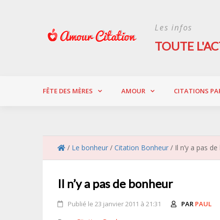
Skip
to
Les infos
content
TOUTE L'AC
FÊTE DES MÈRES
AMOUR
CITATIONS PA
/
Le bonheur
/
Citation Bonheur
/
Il n’y a pas d
Il n’y a pas de bonheur
Publié le 23 janvier 2011 à 21:31
PAR
PAUL