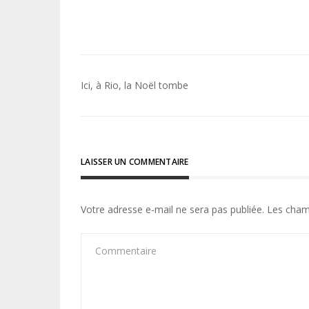
Navigation
Ici, à Rio, la Noël tombe
de
l’article
LAISSER UN COMMENTAIRE
Votre adresse e-mail ne sera pas publiée.
Les cham