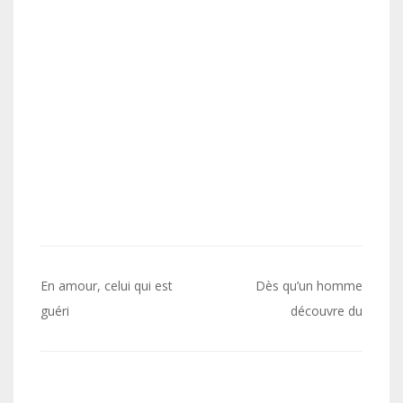
Navigation
En amour, celui qui est
Dès qu’un homme
de
guéri
découvre du
l’article