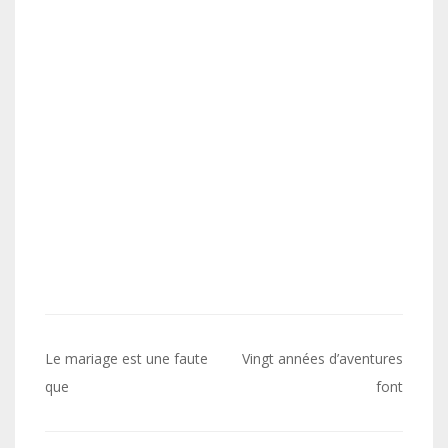
Navigation
Le mariage est une faute
Vingt années d’aventures
de
que
font
l’article