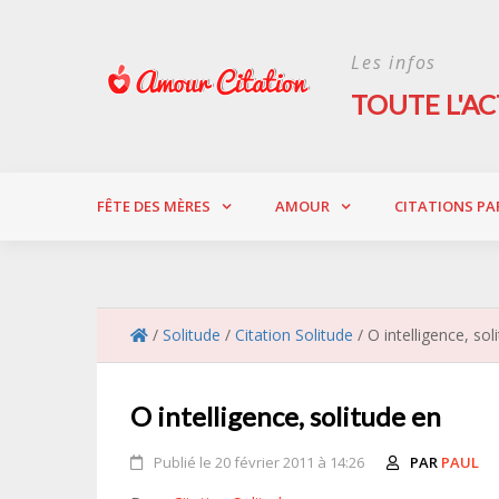
Skip
to
Les infos
content
TOUTE L'AC
FÊTE DES MÈRES
AMOUR
CITATIONS PA
/
Solitude
/
Citation Solitude
/
O intelligence, sol
O intelligence, solitude en
Publié le 20 février 2011 à 14:26
PAR
PAUL