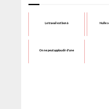
Le travail est bon à
Nulle s
On ne peut applaudir d'une