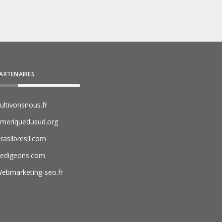
ARTENAIRES
ultivonsnous.fr
meriquedusud.org
rasilbresil.com
edigeons.com
ebmarketing-seo.fr