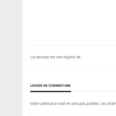
Navigation
La rancune est une espèce de
de
l’article
LAISSER UN COMMENTAIRE
Votre adresse e-mail ne sera pas publiée.
Les cham