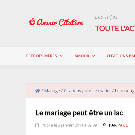
Skip
to
Les infos
content
TOUTE L'AC
FÊTE DES MÈRES
AMOUR
CITATIONS PA
/
Mariage
/
Citations pour se marier
/
Le mariage
Le mariage peut être un lac
Publié le 3 janvier 2011 à 02:09
PAR
PAUL