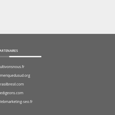
ARTENAIRES
ultivonsnous.fr
meriquedusud.org
rasilbresil.com
edigeons.com
ebmarketing-seo.fr