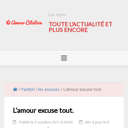
Skip
to
Les infos
content
TOUTE L'ACTUALITÉ ET
PLUS ENCORE
/
Pardon
/
les excuses
/
L’amour excuse tout.
L’amour excuse tout.
Publié le 2 octobre 2011 à 04:56
Mis à jour le 8