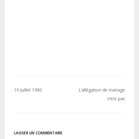
Navigation
19 Juillet 1980
L’allégation de mariage
de
n’est pas
l’article
LAISSER UN COMMENTAIRE