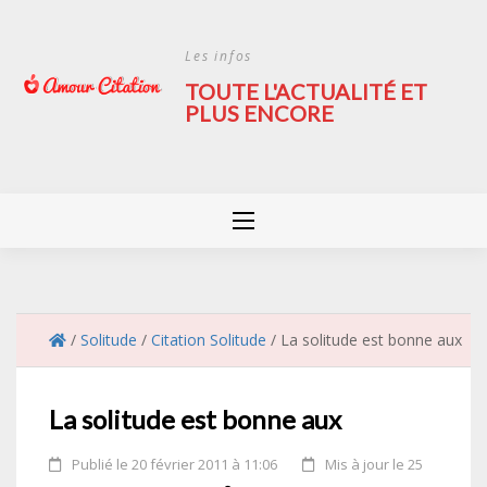
Skip
to
Les infos
content
TOUTE L'ACTUALITÉ ET
PLUS ENCORE
/
Solitude
/
Citation Solitude
/
La solitude est bonne aux
La solitude est bonne aux
Publié le 20 février 2011 à 11:06
Mis à jour le 25