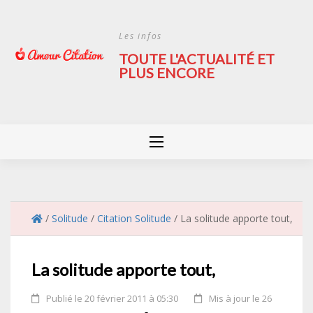
Skip
to
Les infos
content
TOUTE L'ACTUALITÉ ET
PLUS ENCORE
/
Solitude
/
Citation Solitude
/
La solitude apporte tout,
La solitude apporte tout,
Publié le 20 février 2011 à 05:30
Mis à jour le 26