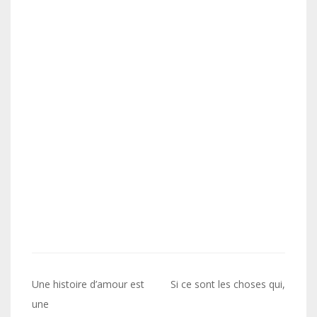
Navigation
Une histoire d’amour est
Si ce sont les choses qui,
de
une