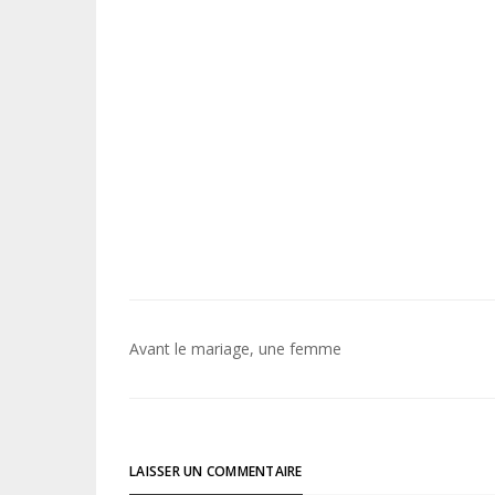
Navigation
Avant le mariage, une femme
de
l’article
LAISSER UN COMMENTAIRE