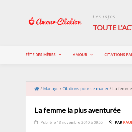
Skip
to
Les infos
content
TOUTE L'AC
FÊTE DES MÈRES
AMOUR
CITATIONS PA
/
Mariage
/
Citations pour se marier
/
La femme 
La femme la plus aventurée
Publié le 13 novembre 2010 à 09:55
PAR
PAU