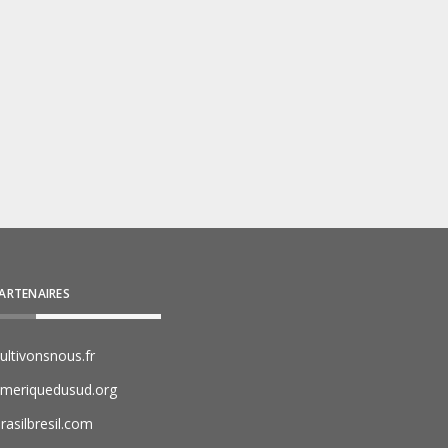
ARTENAIRES
ultivonsnous.fr
meriquedusud.org
rasilbresil.com