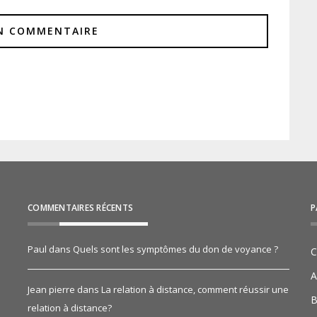
COMMENTAIRES RÉCENTS
P
Paul
dans
Quels sont les symptômes du don de voyance ?
C
A
Jean pierre
dans
La relation à distance, comment réussir une
B
relation à distance?