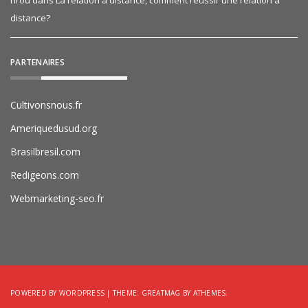
rirou
dans
La relation à distance, comment réussir une relation à
distance?
PARTENAIRES
Cultivonsnous.fr
Ameriquedusud.org
Brasilbresil.com
Redigeons.com
Webmarketing-seo.fr
POWERED BY WORDPRESS
|
THEME:
GREATMAG
BY ATHEMES.