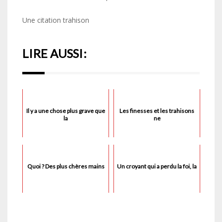
Une citation trahison
LIRE AUSSI:
Il y a une chose plus grave que
Les finesses et les trahisons
la
ne
Quoi ? Des plus chères mains
Un croyant qui a perdu la foi, la