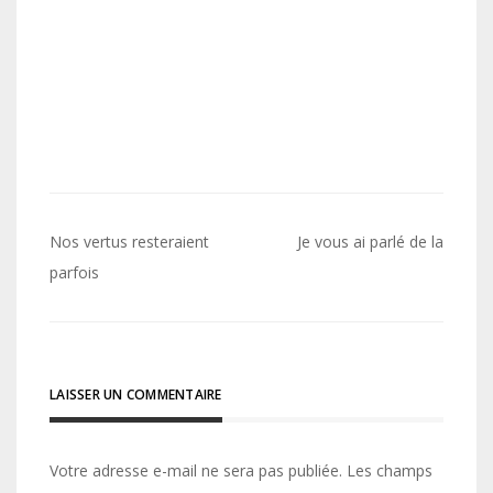
Navigation
Nos vertus resteraient
Je vous ai parlé de la
de
parfois
l’article
LAISSER UN COMMENTAIRE
Votre adresse e-mail ne sera pas publiée.
Les champs