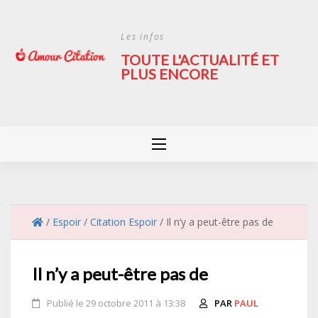
Skip
to
Les infos
content
TOUTE L'ACTUALITÉ ET
PLUS ENCORE
/
Espoir
/
Citation Espoir
/
Il n’y a peut-être pas de
Il n’y a peut-être pas de
Publié le 29 octobre 2011 à 13:38
PAR
PAUL