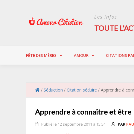
Skip
to
Les infos
content
TOUTE L'AC
FÊTE DES MÈRES
AMOUR
CITATIONS PA
/
Séduction
/
Citation séduire
/
Apprendre à conn
Apprendre à connaître et être
Publié le 12 septembre 2011 à 15:54
PAR
PAU