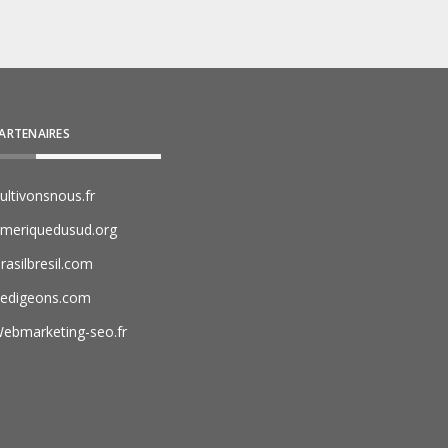
ARTENAIRES
ultivonsnous.fr
meriquedusud.org
rasilbresil.com
edigeons.com
ebmarketing-seo.fr