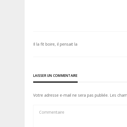
Navigation
Il la fit boire, il pensait la
de
l’article
LAISSER UN COMMENTAIRE
Votre adresse e-mail ne sera pas publiée.
Les cham